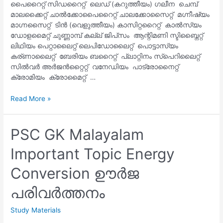
പൈറൈറ്റ് സിഡറൈറ്റ് ലെഡ് (കറുത്തീയം) ഗലീന ചെമ്പ്
മാലക്കൈറ്റ് ചാൽക്കോപൈറൈറ്റ് ചാലക്കോസൈറ്റ് മഗ്നീഷ്യം
മാഗ്നസൈറ്റ് ടിൻ (വെളുത്തീയം) കാസിറ്ററൈറ്റ് കാൽസ്യം
ഡോളമൈറ്റ് ചുണ്ണാമ്പ് കല്ല് ജിപ്‌സം ആന്റിമണി സ്ടിബ്നൈറ്റ്
ലിഥിയം പെറ്റാലൈറ്റ് ലെപിഡോലൈറ്റ് പൊട്ടാസ്യം
കര്ണാലൈറ്റ് ബേരിയം ബറൈറ്റ് പ്ലാറ്റിനം സ്പെറിലൈറ്റ്
സിൽവർ അർജൻറ്റൈറ്റ് വനേഡിയം പാട്രോനൈറ്റ്
ക്രോമിയം ക്രോമൈറ്റ് …
PSC
Read More »
GK
Malayalam
ലോഹങ്ങളും
PSC GK Malayalam
അയിരുകളും
Important Topic Energy
Conversion ഊർജ
പരിവർത്തനം
Study Materials