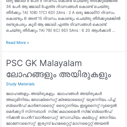
ഒരു ജോലി 8 പേർ 9 ദിവസം കൊണ്ട് ചെയ്‌തു തീർക്കുമെങ്കിൽ
36 പേർ ആ ജോലി 8എത്ര ദിവസങ്ങൾ കൊണ്ട് ചെയ്‌തു
തീർക്കും ?A) 10B) 17C) 6D) 2Ans : 2 A ഒരു ജോലി10 ദിവസം
കൊണ്ടും B അത് 15 ദിവസം കൊണ്ടും ചെയ്‌തു തീർക്കുമെങ്കിൽ
രണ്ടുപേരും കൂടി ആ ജോലി എത്ര ദിവസങ്ങൾ കൊണ്ട്
ചെയ്‌തു തീർക്കും ?A) 7B) 6C) 9D) 5Ans : 6 20 ആൾക്കാർ …
PSC
Read More »
Maths
Malayalam
Work
PSC GK Malayalam
And
ലോഹങ്ങളും അയിരുകളും
Time
Malayalam
Questions
Study Materials
Kerala
ലോഹങ്ങളും അയിരുകളും ലോഹങ്ങൾ അയിരുകൾ
PSC
അലുമിനിയം ബോക്സൈറ്റ് ക്രയോലൈറ്റ് യുറേനിയം പിച്ച്
Maths
ബ്ലെൻഡ് കാർനോടൈറ്റ്‌ ടൈറ്റാനിയം ഇല്മനൈറ്റ് റൂട്ടൈൽ
Previous
മെർക്കുറി സിന്നബാർ സിങ്ക് കലാമൈൻ സിങ്ക് ബ്ലെൻഡ്
Questions
നിക്കൽ പെൻറ് ലാൻഡൈറ്റ് സോഡിയം കല്ലുപ്പ് തോറിയം
Milestone
മോണോസൈറ്റ് ഇരുമ്പ് ഹേമറ്റൈറ്റ് മാഗ്നറ്റൈറ്റ് അയൺ
PSC