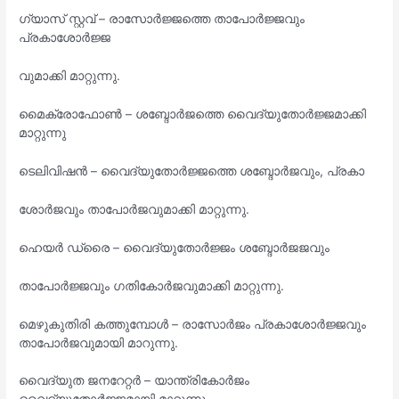
ഗ്യാസ് സ്റ്റവ് – രാസോർജ്ജത്തെ താപോർജ്ജവും
പ്രകാശോർജ്ജ
വുമാക്കി മാറ്റുന്നു.
മൈക്രോഫോൺ – ശബ്ദോർജത്തെ വൈദ്യുതോർജ്ജമാക്കി
മാറ്റുന്നു
ടെലിവിഷൻ – വൈദ്യുതോർജ്ജത്തെ ശബ്ദോർജവും, പ്രകാ
ശോർജവും താപോർജവുമാക്കി മാറ്റുന്നു.
ഹെയർ ഡ്രൈ – വൈദ്യുതോർജ്ജം ശബ്ദോർജജവും
താപോർജ്ജവും ഗതികോർജവുമാക്കി മാറ്റുന്നു.
മെഴുകുതിരി കത്തുമ്പോൾ – രാസോർജം പ്രകാശോർജ്ജവും
താപോർജവുമായി മാറുന്നു.
വൈദ്യുത ജനറേറ്റർ – യാന്ത്രികോർജം