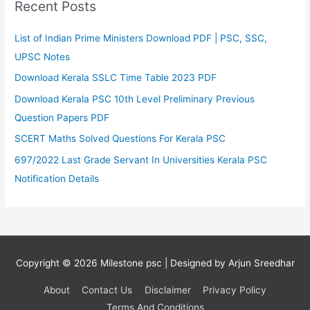
Recent Posts
List of Indian Prime Ministers Download PDF | PSC, SSC,
UPSC Notes
Download Kerala SSLC Time Table 2023 PDF
Download Kerala PSC 10th Level Preliminary Previous
Question Papers PDF
SCERT Maths Solved Questions For Kerala PSC
697/2022 Last Grade Servant In Universities Kerala PSC
Notification Details
Copyright © 2026
Milestone psc
| Designed by Arjun Sreedhar
About
Contact Us
Disclaimer
Privacy Policy
Terms And Conditions