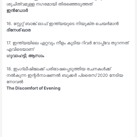
ശുചിത്വമുള്ള നഗരമായി തിരഞ്ഞെടുത്തത്
ഇൻഡോർ
16. സ്റ്റേറ്റ് ബാങ്ക് ഓഫ് ഇന്ത്യയുടെ നിയുക്ത ചെയർമാൻ
ദിനേശ് ഖാര
17. ഇന്ത്യയിലെ ഏറ്റവും നീളം കൂടിയ റിവർ റോപ്പ്‌വേ തുറന്നത്
എവിടെയാണ്
ഗുവാഹട്ടി, ആസാം
18. ഇംഗ്ലീഷിലേക്ക് പരിഭാഷപ്പെടുത്തിയ രചനകൾക്ക്
നൽകുന്ന ഇന്റർനാഷണൽ ബുക്കർ പ്രൈസ് 2020 നേടിയ
നോവൽ
The Discomfort of Evening