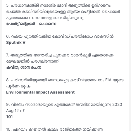
5. പ്രധാനമന്ത്രി നരേന്ദ്ര മോദി അടുത്തിടെ ഉദ്ഗാടനം
ചെയ്‌ത കടലിനടിയിലൂടെയുള്ള ആദ്യ ഒപ്റ്റിക്കൽ ഫൈബർ
ഏതൊക്കെ സ്ഥലങ്ങളെ ബന്ധിപ്പിക്കുന്നു
പോർട്ട് ബ്ളയർ – ചെന്നൈ
6. റഷ്യ പുറത്തിറക്കിയ കോവിഡ് പ്രതിരോധ വാക്‌സിൻ
Sputnik V
7. അടുത്തിടെ അന്തരിച്ച ചുനക്കര രാമൻകുട്ടി ഏതൊക്കെ
മേഘലയിൽ പ്രഗല്ഭനാണ്
കവിത, ഗാന രചന
8. പരിസ്ഥിതിയുമായി ബന്ധപ്പെട്ട കരട് വിജ്ഞാപനം EIA യുടെ
പൂർണ രൂപം
Environmental Impact Assessment
9. വിക്രം സാരാഭായുടെ എത്രാമത് ജന്മദിനമായിരുന്നു 2020
Aug 12 ന്
101
10. ഏറ്റവും കൂടുതൽ കാലം രാജ്യത്തെ നയിക്കുന്ന