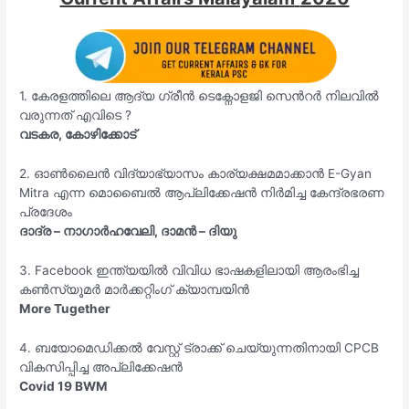
1. കേരളത്തിലെ ആദ്യ ഗ്രീൻ ടെക്നോളജി സെൻറർ നിലവിൽ
വരുന്നത് എവിടെ ?
വടകര, കോഴിക്കോട്
2. ഓൺലൈൻ വിദ്യാഭ്യാസം കാര്യക്ഷമമാക്കാൻ E-Gyan
Mitra എന്ന മൊബൈൽ ആപ്ലിക്കേഷൻ നിർമിച്ച കേന്ദ്രഭരണ
പ്രദേശം
ദാദ്ര – നാഗാർഹവേലി, ദാമൻ – ദിയു
3. Facebook ഇന്ത്യയിൽ വിവിധ ഭാഷകളിലായി ആരംഭിച്ച
കൺസ്യൂമർ മാർക്കറ്റിംഗ് ക്യാമ്പയിൻ
More Tugether
4. ബയോമെഡിക്കൽ വേസ്റ്റ് ട്രാക്ക് ചെയ്യുന്നതിനായി CPCB
വികസിപ്പിച്ച അപ്ലിക്കേഷൻ
Covid 19 BWM