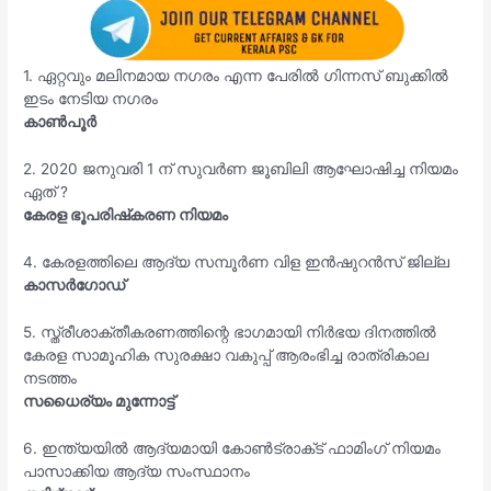
1. ഏറ്റവും മലിനമായ നഗരം എന്ന പേരിൽ ഗിന്നസ് ബുക്കിൽ
ഇടം നേടിയ നഗരം
കാൺപൂർ
2. 2020 ജനുവരി 1 ന് സുവർണ ജൂബിലി ആഘോഷിച്ച നിയമം
ഏത് ?
കേരള ഭൂപരിഷ്‌കരണ നിയമം
4. കേരളത്തിലെ ആദ്യ സമ്പൂർണ വിള ഇൻഷുറൻസ് ജില്ല
കാസർഗോഡ്
5. സ്ത്രീശാക്തീകരണത്തിന്റെ ഭാഗമായി നിർഭയ ദിനത്തിൽ
കേരള സാമൂഹിക സുരക്ഷാ വകുപ്പ് ആരംഭിച്ച രാത്രികാല
നടത്തം
സധൈര്യം മുന്നോട്ട്
6. ഇന്ത്യയിൽ ആദ്യമായി കോൺട്രാക്‌ട് ഫാമിംഗ് നിയമം
പാസാക്കിയ ആദ്യ സംസ്ഥാനം