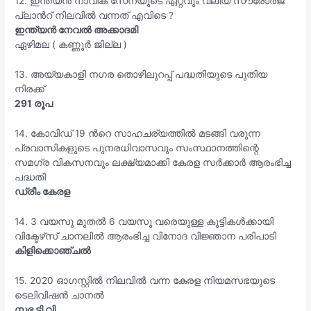
12. ഇന്ത്യൻ നാവിക സേനയുടെ ഏറ്റവും വലിയ സൗരോർജ
പ്ലാൻറ് നിലവിൽ വന്നത് എവിടെ ?
ഇന്ത്യൻ നേവൽ അക്കാദമി
ഏഴിമല ( കണ്ണൂർ ജില്ല )
13. അയ്യകാളി നഗര തൊഴിലുറപ്പ് പദ്ധതിയുടെ പുതിയ
നിരക്ക്
291 രൂപ
14. കോവിഡ് 19 ൻറെ സാഹചര്യത്തിൽ മടങ്ങി വരുന്ന
പ്രവാസികളുടെ പുനരധിവാസവും സംസ്ഥാനത്തിന്റെ
സമഗ്ര വികസനവും ലക്ഷ്യമാക്കി കേരള സർക്കാർ ആരംഭിച്ച
പദ്ധതി
ഡ്രീം കേരള
14. 3 വയസു മുതൽ 6 വയസു വരെയുള്ള കുട്ടികൾക്കായി
വിക്ടേഴ്‌സ് ചാനലിൽ ആരംഭിച്ച വിനോദ വിജ്ഞാന പരിപാടി
കിളിക്കൊഞ്ചൽ
15. 2020 ഓഗസ്റ്റിൽ നിലവിൽ വന്ന കേരള നിയമസഭയുടെ
ടെലിവിഷൻ ചാനൽ
സഭ ടി വി