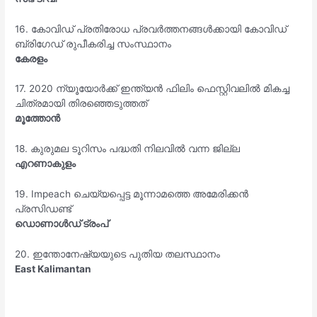
16. കോവിഡ് പ്രതിരോധ പ്രവർത്തനങ്ങൾക്കായി കോവിഡ്
ബ്രിഗേഡ് രുപീകരിച്ച സംസ്ഥാനം
കേരളം
17. 2020 ന്യൂയോർക്ക് ഇന്ത്യൻ ഫിലിം ഫെസ്റ്റിവലിൽ മികച്ച
ചിത്രമായി തിരഞ്ഞെടുത്തത്
മൂത്തോൻ
18. കുരുമല ടൂറിസം പദ്ധതി നിലവിൽ വന്ന ജില്ല
എറണാകുളം
19. Impeach ചെയ്യപ്പെട്ട മൂന്നാമത്തെ അമേരിക്കൻ
പ്രസിഡണ്ട്
ഡൊണാൾഡ് ട്രംപ്
20. ഇന്തോനേഷ്യയുടെ പുതിയ തലസ്ഥാനം
East Kalimantan