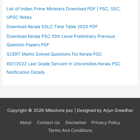
List of Indian Prime Ministers Download PDF | PSC, SSC,
UPSC Notes
Download Kerala SSLC Time Table 2023 PDF
Download Kerala PSC 10th Level Preliminary Previous
Question Papers PDF
SCERT Maths Solved Questions For Kerala PSC
697/2022 Last Grade Servant In Universities Kerala PSC
Notification Details
Copyright © 2026
Milestone psc
| Designed by Arjun Sreedhar
About
Contact Us
Disclaimer
Privacy Policy
Terms And Conditions