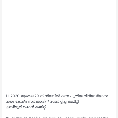
11. 2020 ജൂലൈ 29 ന് നിലവിൽ വന്ന പുതിയ വിദ്യാഭ്യാസ
നയം കേന്ദ്ര സർക്കാരിന് സമർപ്പിച്ച കമ്മിറ്റി
കസ്‌തൂരി രംഗൻ കമ്മിറ്റി