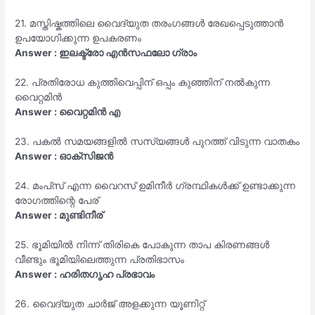
21. മസ്തിഷ്കത്തിലെ വൈദ്യുത തരംഗങ്ങൾ രേഖപ്പെടുത്താൻ
ഉപയോഗിക്കുന്ന ഉപകരണം
Answer : ഇലക്ട്രോ എൻസഫലോ ഗ്രാം
22. പ്രതിരോധ കുത്തിവെപ്പിന് ഒപ്പം കുഞ്ഞിന് നൽകുന്ന
വൈറ്റമിൻ
Answer : വൈറ്റമിൻ എ
23. പകൽ സമയങ്ങളിൽ സസ്യങ്ങൾ പുറത്ത് വിടുന്ന വാതകം
Answer : ഓക്സിജൻ
24. മംപ്‌സ് എന്ന വൈറസ് ഉമിനീർ ഗ്രന്ഥികൾക്ക് ഉണ്ടാക്കുന്ന
രോഗത്തിന്റെ പേര്
Answer : മുണ്ടിനീര്
25. ഭൂമിയിൽ നിന്ന് തിരികെ പോകുന്ന താപ കിരണങ്ങൾ
വീണ്ടും ഭൂമിയിലെത്തുന്ന പ്രതിഭാസം
Answer : ഹരിതഗൃഹ പ്രഭാവം
26. വൈദ്യുത ചാർജ് അളക്കുന്ന യൂണിറ്റ്