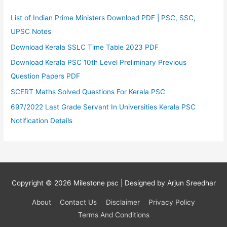
List of Indian Prime Ministers Download PDF | PSC, SSC,
UPSC Notes
Download Kerala SSLC Time Table 2023 PDF
Download Kerala PSC 10th Level Preliminary Previous
Question Papers PDF
SCERT Maths Solved Questions For Kerala PSC
697/2022 Last Grade Servant In Universities Kerala PSC
Notification Details
Copyright © 2026
Milestone psc
| Designed by Arjun Sreedhar
About
Contact Us
Disclaimer
Privacy Policy
Terms And Conditions