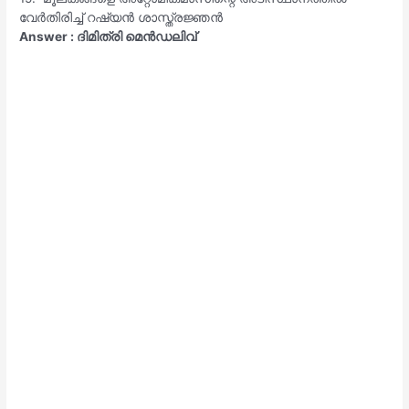
വേർതിരിച്ച് റഷ്യൻ ശാസ്ത്രജ്ഞൻ
Answer : ദിമിത്രി മെൻഡലിവ്