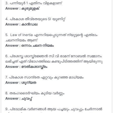
3. പന്നിയൂർ 1 ഏതിനം വിളകളാണ്
Answer : കുരുമുളക്
4. പ്രകാശ തീവ്രതയുടെ SI യൂണിറ്റ്
Answer : കാൻഡല
5. Law of Inertia എന്നറിയപ്പെടുന്നത് ന്യൂട്ടന്റെ എത്രാം
ചലനനിയമം ആണ്
Answer : ഒന്നാം ചലന നിയമം
6. പ്രശസ്ത ശാസ്ത്രജ്ഞൻ സി വി രാമന് നോബൽ സമ്മാനം
ലഭിച്ചത് ഏത് വിഭാഗത്തിലെ കണ്ടുപിടിത്തത്തിന് ആയിരുന്നു
Answer : ഭൗതികശാസ്ത്രം
7. പ്രകാശ സാന്ദ്രത ഏറ്റവും കുറഞ്ഞ മാധ്യമം
Answer : ശൂന്യത
8. തരംഗദൈർഘ്യം കൂടിയ വർണ്ണം
Answer : ചുവപ്പ്
9. പ്രാഥമിക വർണങ്ങൾ ആയ പച്ചയും ചുവപ്പും ചേർന്നാൽ