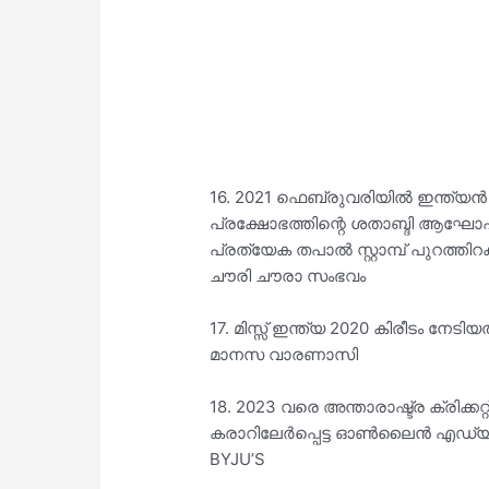
16. 2021 ഫെബ്രുവരിയിൽ ഇന്ത്യൻ
പ്രക്ഷോഭത്തിന്റെ ശതാബ്ദി ആഘോഷ
പ്രത്യേക തപാൽ സ്റ്റാമ്പ് പുറത്തിറക
ചൗരി ചൗരാ സംഭവം
17. മിസ്സ് ഇന്ത്യ 2020 കിരീടം നേടിയത
മാനസ വാരണാസി
18. 2023 വരെ അന്താരാഷ്ട്ര ക്രി
കരാറിലേർപ്പെട്ട ഓൺലൈൻ എഡ്യൂക
BYJU’S