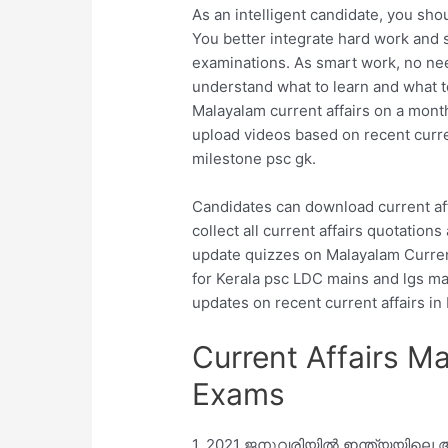
As an intelligent candidate, you sh
You better integrate hard work and 
examinations. As smart work, no nee
understand what to learn and what 
Malayalam current affairs on a month
upload videos based on recent curre
milestone psc gk.
Candidates can download current affa
collect all current affairs quotation
update quizzes on Malayalam Curren
for Kerala psc LDC mains and lgs mai
updates on recent current affairs in
Current Affairs M
Exams
1. 2021 ജനുവരിയിൽ ഇന്ത്യയിലെ 