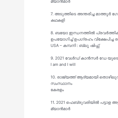
മ്യാൻമാർ
7. അടുത്തിടെ അന്തരിച്ച മാത്തൂർ ഗോ
കഥകളി
8. ബയോ ഇന്ധനത്തിൽ പ്രവർത്തിക്ക
ഉപയോഗിച്ച് ഉപഗ്രഹം വിക്ഷേപിച്ച 
USA – കമ്പനി : ബ്ലൂ ഷിഫ്റ്റ്
9. 2021 വേൾഡ് കാൻസർ ഡേ യുടെ
I am and I will
10. രാജ്യത്ത് ആദ്യമായി തൊഴിലുറപ
സംസ്ഥാനം
കേരളം
11. 2021 ഫെബ്രുവരിയിൽ പട്ടാള അട
മ്യാൻമാർ