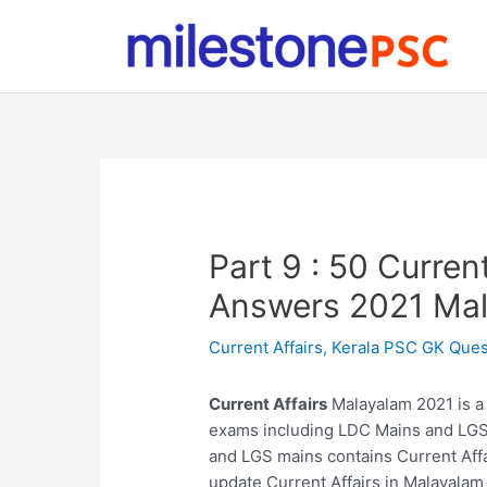
Skip
to
content
Part 9 : 50 Curren
Answers 2021 Ma
Current Affairs
,
Kerala PSC GK Ques
Current Affairs
Malayalam 2021 is a 
exams including LDC Mains and LGS 
and LGS mains contains Current Affa
update Current Affairs in Malayalam 