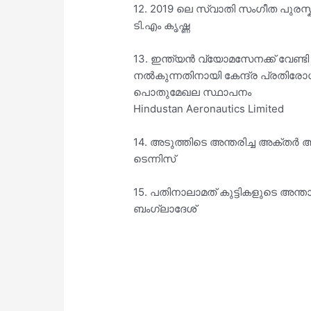
12. 2019 ലെ സ്വാതി സംഗീത പുരസ
ടി.എം കൃഷ്ണ
13. ഇന്ത്യൻ വ്യോമസേനക്ക് വേണ്ടി 
നൽകുന്നതിനായി കേന്ദ്ര പ്രതിരോധ
പൊതുമേഖല സ്ഥാപനം
Hindustan Aeronautics Limited
14. അടുത്തിടെ അന്തരിച്ച അക്തർ അല
ടെന്നിസ്
15. പതിനാലാമത് കുട്ടികളുടെ അന്താ
ബംഗ്ലാദേശ്