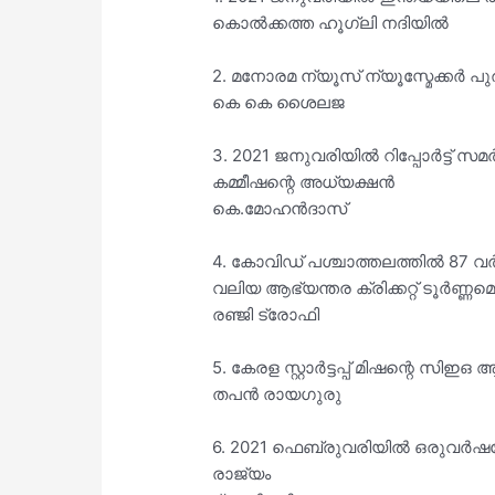
കൊൽക്കത്ത ഹൂഗ്ലി നദിയിൽ
2. മനോരമ ന്യൂസ് ന്യൂസ്മേക്കർ പു
കെ കെ ശൈലജ
3. 2021 ജനുവരിയിൽ റിപ്പോർട്ട് സമ
കമ്മീഷന്റെ അധ്യക്ഷൻ
കെ.മോഹൻദാസ്
4. കോവിഡ് പശ്ചാത്തലത്തിൽ 87 വർഷ
വലിയ ആഭ്യന്തര ക്രിക്കറ്റ് ടൂർണ്ണമെന
രഞ്ജി ട്രോഫി
5. കേരള സ്റ്റാർട്ടപ്പ് മിഷന്റെ സി
തപൻ രായഗുരു
6. 2021 ഫെബ്രുവരിയിൽ ഒരുവർഷത്ത
രാജ്യം