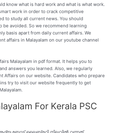
ould know what is hard work and what is what work.
smart work in order to crack competitive
d to study all current news. You should
to be avoided. So we recommend learning
ly basis apart from daily current affairs. We
nt affairs in Malayalam on our youtube channel
irs Malayalam in pdf format. It helps you to
s and answers you learned. Also, we regularly
t Affairs on our website. Candidates who prepare
ns try to visit our website frequently to get
 Malayalam.
alayalam For Kerala PSC
ആദ്യ ബോട്ട് ലൈബ്രറി നിലവിൽ വന്നത്