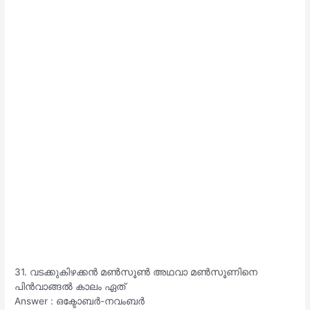
31. വടക്കുകിഴക്കൻ മൺസൂൺ അഥവാ മൺസൂണിനെ
പിൻവാങ്ങൽ കാലം ഏത്
Answer : ഒക്ടോബർ-നവംബർ