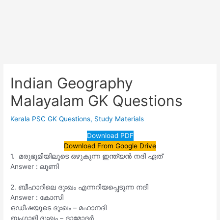
Indian Geography
Malayalam GK Questions
Kerala PSC GK Questions
,
Study Materials
Download PDF
Download From Google Drive
1. മരുഭൂമിയിലൂടെ ഒഴുകുന്ന ഇന്ത്യൻ നദി ഏത്
Answer : ലൂണി
2. ബീഹാറിലെ ദുഃഖം എന്നറിയപ്പെടുന്ന നദി
Answer : കോസി
ഒഡീഷയുടെ ദുഃഖം – മഹാനദി
ബംഗാളി ദുഃഖം – ദാമോദർ