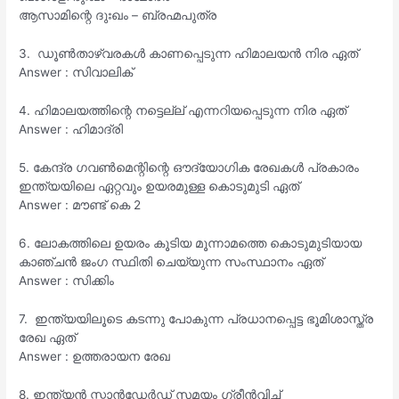
ആസാമിന്റെ ദുഃഖം – ബ്രഹ്മപുത്ര
3. ഡൂൺതാഴ്‌വരകൾ കാണപ്പെടുന്ന ഹിമാലയൻ നിര ഏത്
Answer : സിവാലിക്
4. ഹിമാലയത്തിന്റെ നട്ടെല്ല് എന്നറിയപ്പെടുന്ന നിര ഏത്
Answer : ഹിമാദ്രി
5. കേന്ദ്ര ഗവൺമെന്റിന്റെ ഔദ്യോഗിക രേഖകൾ പ്രകാരം
ഇന്ത്യയിലെ ഏറ്റവും ഉയരമുള്ള കൊടുമുടി ഏത്
Answer : മൗണ്ട് കെ 2
6. ലോകത്തിലെ ഉയരം കൂടിയ മൂന്നാമത്തെ കൊടുമുടിയായ
കാഞ്ചൻ ജംഗ സ്ഥിതി ചെയ്യുന്ന സംസ്ഥാനം ഏത്
Answer : സിക്കിം
7. ഇന്ത്യയിലൂടെ കടന്നു പോകുന്ന പ്രധാനപ്പെട്ട ഭൂമിശാസ്ത്ര
രേഖ ഏത്
Answer : ഉത്തരായന രേഖ
8. ഇന്ത്യൻ സ്റ്റാൻഡേർഡ് സമയം ഗ്രീൻവിച്ച്