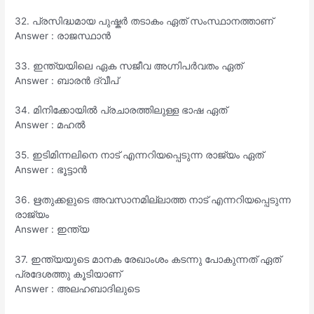
32. പ്രസിദ്ധമായ പുഷ്കർ തടാകം ഏത് സംസ്ഥാനത്താണ്
Answer : രാജസ്ഥാൻ
33. ഇന്ത്യയിലെ ഏക സജീവ അഗ്നിപർവതം ഏത്
Answer : ബാരൻ ദ്വീപ്
34. മിനിക്കോയിൽ പ്രചാരത്തിലുള്ള ഭാഷ ഏത്
Answer : മഹൽ
35. ഇടിമിന്നലിനെ നാട് എന്നറിയപ്പെടുന്ന രാജ്യം ഏത്
Answer : ഭൂട്ടാൻ
36. ഋതുക്കളുടെ അവസാനമില്ലാത്ത നാട് എന്നറിയപ്പെടുന്ന
രാജ്യം
Answer : ഇന്ത്യ
37. ഇന്ത്യയുടെ മാനക രേഖാംശം കടന്നു പോകുന്നത് ഏത്
പ്രദേശത്തു കൂടിയാണ്
Answer : അലഹബാദിലുടെ