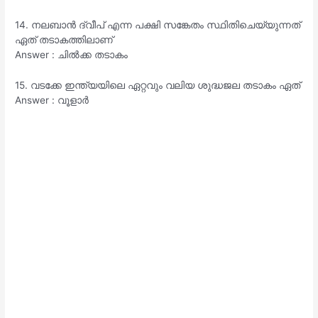
14. നലബാൻ ദ്വീപ്‌ എന്ന പക്ഷി സങ്കേതം സ്ഥിതിചെയ്യുന്നത്
ഏത് തടാകത്തിലാണ്
Answer : ചിൽക്ക തടാകം
15. വടക്കേ ഇന്ത്യയിലെ ഏറ്റവും വലിയ ശുദ്ധജല തടാകം ഏത്
Answer : വൂളാർ