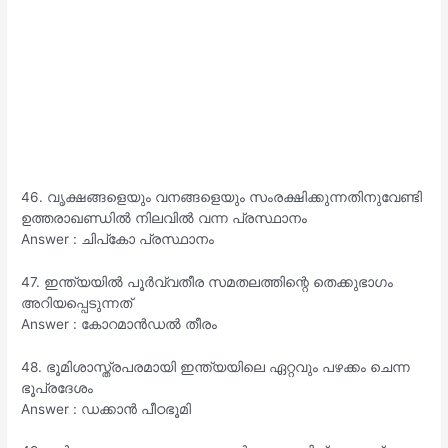
46. വൃക്ഷങ്ങളെയും വനങ്ങളെയും സംരക്ഷിക്കുന്നതിനുവേണ്ടി
ഉത്തരാഖണ്ഡിൽ നിലവിൽ വന്ന പ്രസ്ഥാനം
Answer : ചിപ്കോ പ്രസ്ഥാനം
47. ഇന്ത്യയിൽ പൂർവ്വതീര സമതലത്തിന്റെ തെക്കുഭാഗം
അറിയപ്പെടുന്നത്
Answer : കോറമാൻഡൽ തീരം
48. ഭൂമിശാസ്ത്രപരമായി ഇന്ത്യയിലെ ഏറ്റവും പഴക്കം ചെന്ന
ഭൂപ്രദേശം
Answer : ഡക്കാൻ പീഠഭൂമി