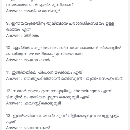
സമയത്തേക്കാൾ എത്ര മുന്നിലാണ്
Answer : അഞ്ചര മണിക്കൂർ
9. ഇന്ത്യയുടെതിനു തുല്യമായ പ്രാദേശികസമയം ഉള്ള
രാജ്യം ഏത്
Answer : ശ്രീലങ്ക
10. ഏപ്രിൽ പകുതിയോടെ കർണാടക കൊങ്കൺ തീരങ്ങളിൽ
പെയ്യുന്ന മഴ അറിയപ്പെടുന്നതെങ്ങനെ
Answer : മാംഗോ ഷവർ
11. ഇന്ത്യയിലെ പ്രധാന മഴക്കാലം ഏത്
Answer : തെക്കുപടിഞ്ഞാറൻ മൺസൂൺ ( ജൂൺ-സെപ്റ്റംബർ)
12. സാഗർ മാതാ എന്ന നേപ്പാളിലും chomolungma എന്ന്
ടിബറ്റിൽ ഉം അറിയപ്പെടുന്ന കൊടുമുടി ഏത്
Answer : എവറസ്റ്റ് കൊടുമുടി
13. ഇന്ത്യയിലെ നയാഗ്ര എന്ന് വിളിക്കപ്പെടുന്ന വെള്ളച്ചാട്ടം
ഏത്
Answer : ഹൊഗനക്കൽ