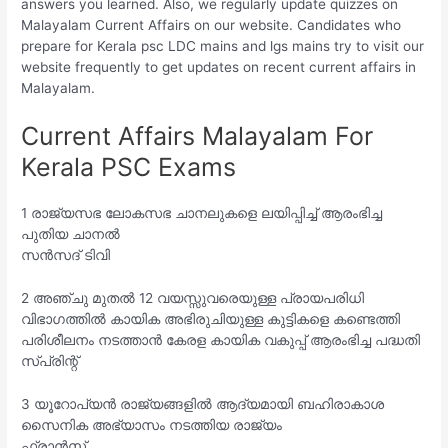
answers you learned. Also, we regularly update quizzes on
Malayalam Current Affairs on our website. Candidates who
prepare for Kerala psc LDC mains and lgs mains try to visit our
website frequently to get updates on recent current affairs in
Malayalam.
Current Affairs Malayalam For
Kerala PSC Exams
1 രാജ്യസഭ ലോകസഭ ചാനലുകളെ ലയിപ്പിച്ച് ആരംഭിച്ച
പുതിയ ചാനൽ
സൻസദ് ടിവി
2 അഞ്ചു മുതൽ 12 വയസ്സുവരെയുള്ള പ്രായപരിധി
വിഭാഗത്തിൽ കായിക അഭിരുചിയുള്ള കുട്ടികളെ കണ്ടെത്തി
പരിശീലനം നടത്താൻ കേരള കായിക വകുപ്പ് ആരംഭിച്ച പദ്ധതി
സ്പ്രിന്റ്
3 യൂറോപ്യൻ രാജ്യങ്ങളിൽ ആദ്യമായി ബഹിരാകാശ
സൈനിക അഭ്യാസം നടത്തിയ രാജ്യം
ഫ്രാൻസ്