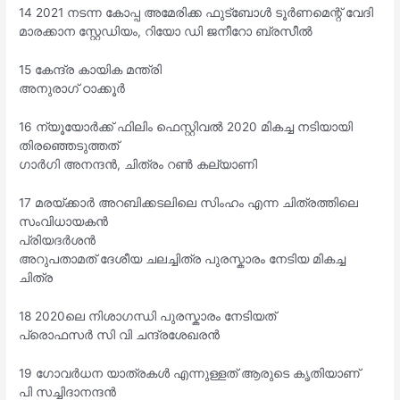
14 2021 നടന്ന കോപ്പ അമേരിക്ക ഫുട്ബോൾ ടൂർണമെന്റ് വേദി
മാരക്കാന സ്റ്റേഡിയം, റിയോ ഡി ജനീറോ ബ്രസീൽ
15 കേന്ദ്ര കായിക മന്ത്രി
അനുരാഗ് ഠാക്കൂർ
16 ന്യൂയോർക്ക് ഫിലിം ഫെസ്റ്റിവൽ 2020 മികച്ച നടിയായി
തിരഞ്ഞെടുത്തത്
ഗാർഗി അനന്ദൻ, ചിത്രം റൺ കല്യാണി
17 മരയ്ക്കാർ അറബിക്കടലിലെ സിംഹം എന്ന ചിത്രത്തിലെ
സംവിധായകൻ
പ്രിയദർശൻ
അറുപതാമത് ദേശീയ ചലച്ചിത്ര പുരസ്കാരം നേടിയ മികച്ച
ചിത്ര
18 2020ലെ നിശാഗന്ധി പുരസ്കാരം നേടിയത്
പ്രൊഫസർ സി വി ചന്ദ്രശേഖരൻ
19 ഗോവർധന യാത്രകൾ എന്നുള്ളത് ആരുടെ കൃതിയാണ്
പി സച്ചിദാനന്ദൻ