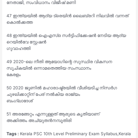
നേതാജി, സംവിധാനം വിജീഷ് മണി
47 ഇന്ത്യയിൽ ആദ്യ ട്രെയിൻ ലൈബ്രറി നിലവിൽ വന്നത്
കൊൽക്കത്ത
48 ഇന്ത്യയിൽ ഐഎസ്ഒ സർട്ടിഫിക്കേഷൻ നേടിയ ആദ്യ
റെയിൽവേ സ്റ്റേഷൻ
ഗുവാഹത്തി
49 2020-ലെ നീതി ആയോഗിന്റെ സുസ്ഥിര വികസന
സൂചികയിൽ ഒന്നാമതെത്തിയ സംസ്ഥാനം
കേരളം
50 2020 ജൂണിൽ മഹാരാഷ്ട്രയിൽ വീശിയടിച്ച നിസർഗ
ചുഴലിക്കാറ്റിന് പേര് നൽകിയ രാജ്യം
ബംഗ്ലാദേശ്
51 അരങ്ങേറ്റം എന്നുള്ളത് ആരുടെ കൃതിയാണ്
അക്കിത്തം അച്യുതൻനമ്പൂതിരി
Tags :
Kerala PSC 10th Level Preliminary Exam Syllabus,Kerala