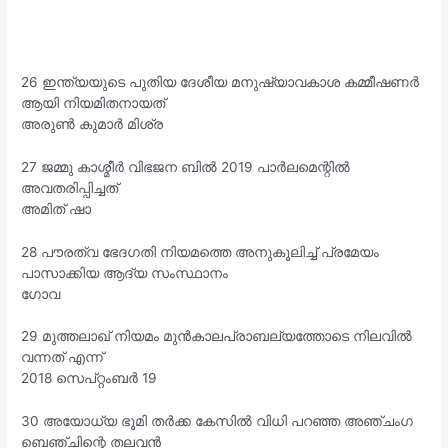
26 ഇന്ത്യയുടെ പുതിയ ദേശീയ മനുഷ്യാവകാശ കമ്മീഷണർ
ആയി നിയമിതനായത്
അരുൺ കുമാർ മിശ്ര
27 ജമ്മു കാശ്മീർ വിഭജന ബിൽ 2019 പാർലമെന്റിൽ
അവതരിപ്പിച്ചത്
അമിത് ഷാ
28 പൗരത്വ ഭേദഗതി നിയമത്തെ അനുകൂലിച്ച് പ്രമേയം
പാസാക്കിയ ആദ്യ സംസ്ഥാനം
ഗോവ
29 മുത്തലാഖ് നിയമം മുൻകാലപ്രാബല്യത്തോടെ നിലവിൽ
വന്നത് എന്ന്
2018 സെപ്റ്റംബർ 19
30 അയോധ്യ ഭൂമി തർക്ക കേസിൽ വിധി പറഞ്ഞ അഞ്ചംഗ
ബെഞ്ചിന്റെ തലവൻ