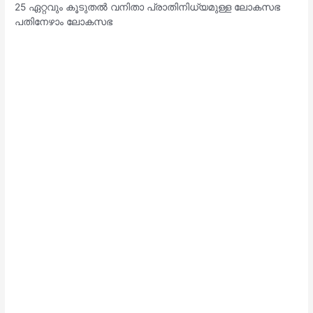
25 ഏറ്റവും കൂടുതൽ വനിതാ പ്രാതിനിധ്യമുള്ള ലോകസഭ
പതിനേഴാം ലോകസഭ