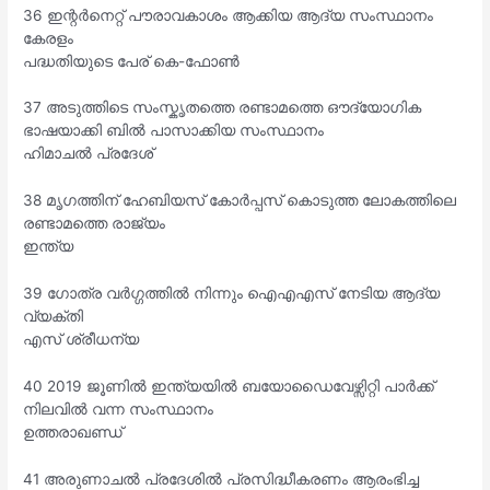
36 ഇന്റർനെറ്റ് പൗരാവകാശം ആക്കിയ ആദ്യ സംസ്ഥാനം
കേരളം
പദ്ധതിയുടെ പേര് കെ-ഫോൺ
37 അടുത്തിടെ സംസ്കൃതത്തെ രണ്ടാമത്തെ ഔദ്യോഗിക
ഭാഷയാക്കി ബിൽ പാസാക്കിയ സംസ്ഥാനം
ഹിമാചൽ പ്രദേശ്
38 മൃഗത്തിന് ഹേബിയസ് കോർപ്പസ് കൊടുത്ത ലോകത്തിലെ
രണ്ടാമത്തെ രാജ്യം
ഇന്ത്യ
39 ഗോത്ര വർഗ്ഗത്തിൽ നിന്നും ഐഎഎസ് നേടിയ ആദ്യ
വ്യക്തി
എസ് ശ്രീധന്യ
40 2019 ജൂണിൽ ഇന്ത്യയിൽ ബയോഡൈവേഴ്സിറ്റി പാർക്ക്
നിലവിൽ വന്ന സംസ്ഥാനം
ഉത്തരാഖണ്ഡ്
41 അരുണാചൽ പ്രദേശിൽ പ്രസിദ്ധീകരണം ആരംഭിച്ച