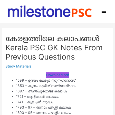
Skip
to
Main
content
Men
കേരളത്തിലെ കലാപങ്ങൾ
Kerala PSC GK Notes From
Previous Questions
Study Materials
Download pdf
1599 – ഉദയം പേരൂർ സുനഹദോസ്
1653 – കൂനം കുരിശ് സത്യാഗ്രഹം
1697 – അഞ്ചുതെങ്ങ് കലാപം
1721 – ആറ്റിങ്ങൽ കലാപം
1741 – കുളച്ചൽ യുദ്ധം
1793 – 97 – ഒന്നാം പഴശ്ശി കലാപം
1800 – 05 – രണ്ടാം പഴശ്ശികലാപം