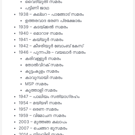
വൈദ്യുതി സമരം
പട്ടിണി ജാഥ
1938 – കല്ലറ – പാങ്ങോട് സമരം
ഉത്തരവാദ ഭരണ പ്രക്ഷോഭം
1939 – കടയ്ക്കൽ സമരം
1940 – മൊറാഴ സമരം
1941 – കയ്യൂർ സമരം
1942 – കീഴരിയൂർ ബോംബ് കേസ്
1946 – പുന്നപ്ര – വയലാർ സമരം
കരിവള്ളൂർ സമരം
തോൽവിറക് സമരം
കൂട്ടംകുളം സമരം
കാവുമ്പായി സമരം
MSP സമരം
കൂത്താളി സമരം
1947 – പാലിയം സത്യാഗ്രഹം
1954 – മയ്യഴി സമരം
1957 – ഒരണ സമരം
1959 – വിമോചന സമരം
2003 – മുത്തങ്ങ കലാപം
2007 – ചെങ്ങറ ഭൂസമരം
2014 – നിലവിളി സമരം